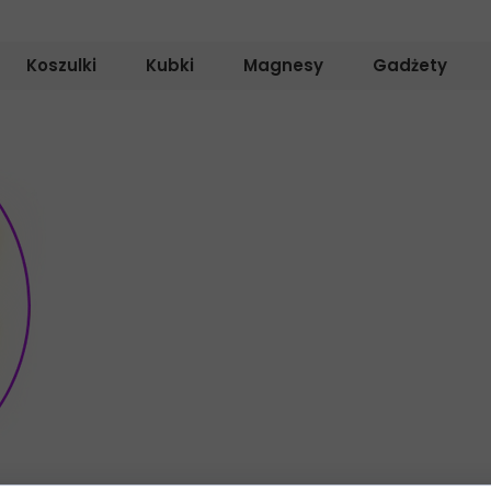
Koszulki
Kubki
Magnesy
Gadżety