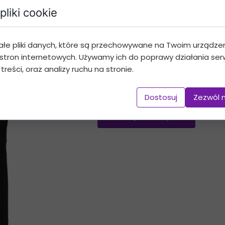
pliki cookie
koszulka persona
ałe pliki danych, które są przechowywane na Twoim urządze
59,99 PLN
stron internetowych. Używamy ich do poprawy działania serw
 treści, oraz analizy ruchu na stronie.
Koszulka 100% bawełna
Dostosuj
Zezwól 
Dodaj do koszyka