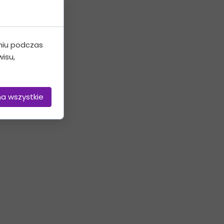
llizowana
niu podczas
isu,
na wszystkie