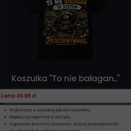
Koszulka "To nie bałagan.."
Cena 49.99 zł
Wykonana z wysokiej jakości bawełny
Miękka i przyjemna w dotyku
Zapewnia komfort noszenia i dobrą przewiewność
Trwały nadruk odporny na pranie