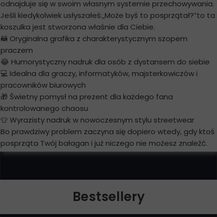
odnajduje się w swoim własnym systemie przechowywania.
Jeśli kiedykolwiek usłyszałeś:„Może byś to posprzątał?”to ta
koszulka jest stworzona właśnie dla Ciebie.
🦝 Oryginalna grafika z charakterystycznym szopem
praczem
😂 Humorystyczny nadruk dla osób z dystansem do siebie
💻 Idealna dla graczy, informatyków, majsterkowiczów i
pracowników biurowych
🎁 Świetny pomysł na prezent dla każdego fana
kontrolowanego chaosu
👕 Wyrazisty nadruk w nowoczesnym stylu streetwear
Bo prawdziwy problem zaczyna się dopiero wtedy, gdy ktoś
posprząta Twój bałagan i już niczego nie możesz znaleźć.
Bestsellery