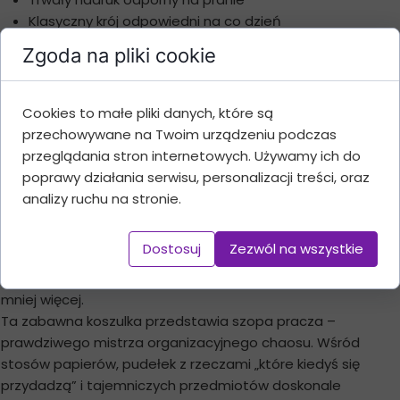
Klasyczny krój odpowiedni na co dzień
Idealna na prezent
Zgoda na pliki cookie
Dodaj do koszyka
Cookies to małe pliki danych, które są
przechowywane na Twoim urządzeniu podczas
przeglądania stron internetowych. Używamy ich do
poprawy działania serwisu, personalizacji treści, oraz
Opis produktu
analizy ruchu na stronie.
Koszulka „To nie bałagan, to system przechowywania”
Dostosuj
Zezwól na wszystkie
Nie każdy geniusz pracuje przy idealnie posprzątanym
biurku. Niektórzy po prostu wiedzą, gdzie wszystko leży...
mniej więcej.
Ta zabawna koszulka przedstawia szopa pracza –
prawdziwego mistrza organizacyjnego chaosu. Wśród
stosów papierów, pudełek z rzeczami „które kiedyś się
przydadzą” i tajemniczych przedmiotów doskonale