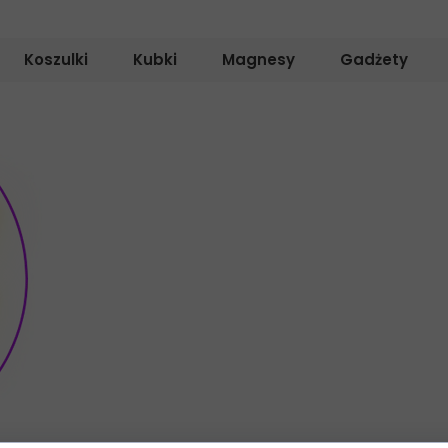
Koszulki
Kubki
Magnesy
Gadżety