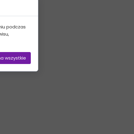
niu podczas
isu,
na wszystkie