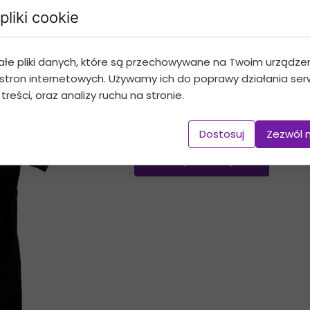
pliki cookie
koszulka zimą
ałe pliki danych, które są przechowywane na Twoim urządze
49,99 PLN
stron internetowych. Używamy ich do poprawy działania serw
 treści, oraz analizy ruchu na stronie.
Koszulka 100% bawełna
Dostosuj
Zezwól 
Dodaj do koszyka