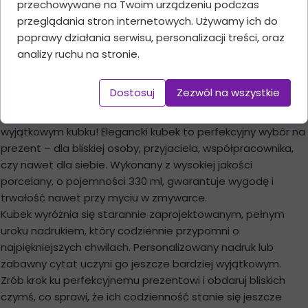
przechowywane na Twoim urządzeniu podczas
Dodaj do koszyka
przeglądania stron internetowych. Używamy ich do
poprawy działania serwisu, personalizacji treści, oraz
analizy ruchu na stronie.
Opis produktu
Dostosuj
Zezwól na wszystkie
Rozpocznij dzień z uśmiechem z kawą lub herbatą w
wyjątkowym kubku! Elegancki kubek to perfekcyjny wybór na
prezent – dla bliskiej osoby, przyjaciela, współpracownika,
czy nawet dla siebie. Wykonany z wysokiej jakości
porcelany, o pojemności 330 ml, gwarantuje wygodę i
trwałość nawet przy myciu w zmywarce.
Kubek wyróżnia się starannie zaprojektowanym, pełnym
uroku nadrukiem, który codziennie przypomni o
najpiękniejszych chwilach. Personalizowany nadruk lub
zabawny cytat uczyni go jeszcze bardziej wyjątkowym.
Zrób krok ku perfekcyjnemu prezentowi i obdaruj bliskich
czymś, co sprawi, że ich codzienność stanie się jeszcze