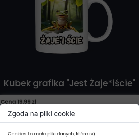
Kubek grafika "Jest Żaje*iście"
Cena 19.99 zł
Zgoda na pliki cookie
Kubek Jest Żaje*iście to idealny pomysł na prezent!
Cookies to małe pliki danych, które są