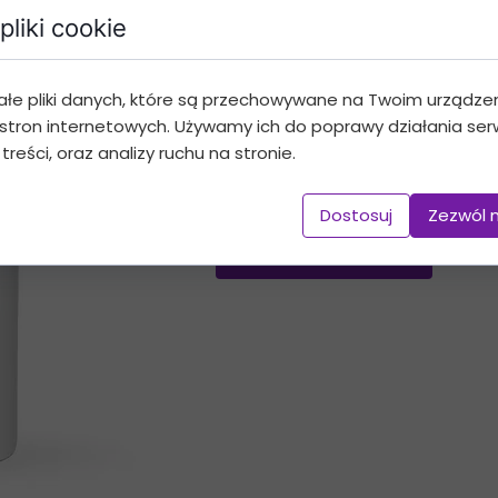
pliki cookie
Kubek "Kochana B
ałe pliki danych, które są przechowywane na Twoim urządze
19,99 PLN
stron internetowych. Używamy ich do poprawy działania serw
 treści, oraz analizy ruchu na stronie.
Dostosuj
Zezwól 
Dodaj do koszyka