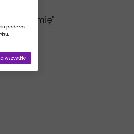
abcia + imię"
niu podczas
isu,
na wszystkie