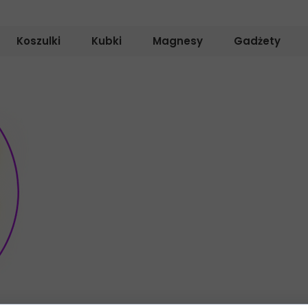
Koszulki
Kubki
Magnesy
Gadżety