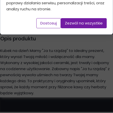
poprawy działania serwisu, personalizacji treści, oraz
analizy ruchu na stronie.
Dodaj do koszyka
Dostosuj
Zezwól na wszystkie
Opis produktu
Kubek na dzień Mamy "Ja tu rządzę" to idealny prezent,
który wyrazi Twoją miłość i wdzięczność dla mamy.
Wykonany z wysokiej jakości ceramiki, jest trwały i odporny
na codzienne użytkowanie. Zabawny napis "Ja tu rządzę" z
pewnością wywoła uśmiech na twarzy Twojej mamy
każdego dnia. To praktyczny i oryginalny upominek, który
sprawi, że każdy moment przy filiżance kawy czy herbaty
będzie wyjątkowy.