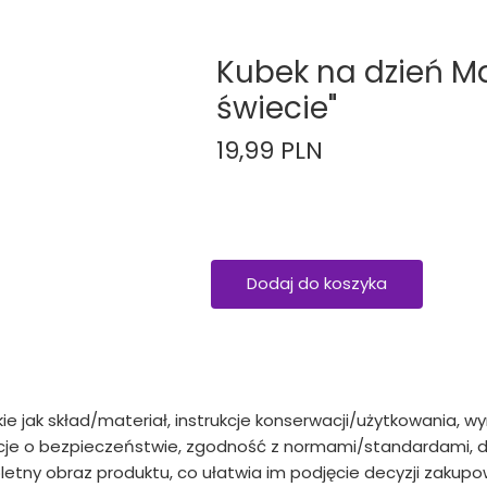
Kubek na dzień 
świecie"
19,99 PLN
Dodaj do koszyka
kie jak skład/materiał, instrukcje konserwacji/użytkowania, w
e o bezpieczeństwie, zgodność z normami/standardami, da
etny obraz produktu, co ułatwia im podjęcie decyzji zakupow