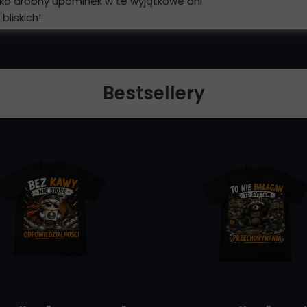
jako drobny upominek w te wyjątkowe dni
liskich!
Bestsellery