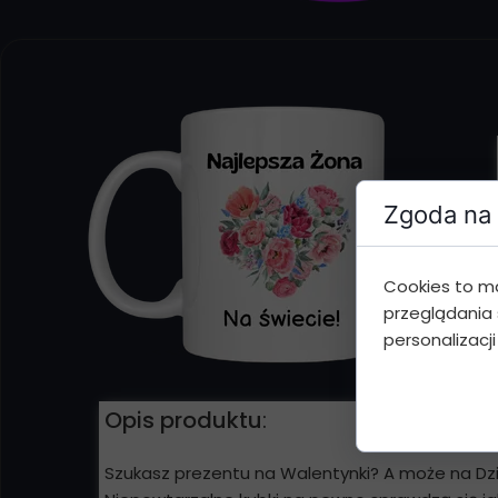
Zgoda na 
Cookies to m
przeglądania 
personalizacji
Opis produktu
:
Szukasz prezentu na Walentynki? A może na Dz