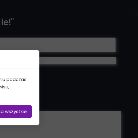
ie!"
ej kobiety!
niu podczas
isu,
na wszystkie