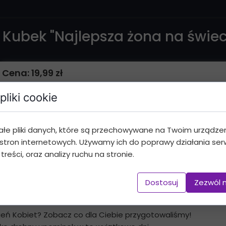
Kubek "Najlepsza żona na świec
Cena: 19,99 zł
pliki cookie
Kubek "Najlepsza żona na świecie to idealny prezent dla Twoj
Dodaj do koszyka
ałe pliki danych, które są przechowywane na Twoim urządze
stron internetowych. Używamy ich do poprawy działania serw
 treści, oraz analizy ruchu na stronie.
Dostosuj
Zezwól 
ień Kobiet? Zobacz co dla Ciebie przygotowaliśmy!