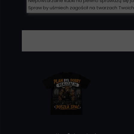
Niepowtarzalne kubki na pewno sprawdzą się 
Spraw by uśmiech zagościł na twarzach Twoich b