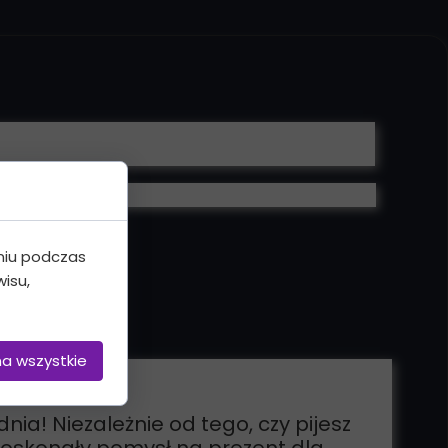
niu podczas
isu,
na wszystkie
! Niezależnie od tego, czy pijesz