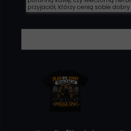
poranną kawę, czy wieczorną herba
przyjaciół, którzy cenią sobie dobr