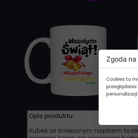
Zgoda na 
Cookies to m
przeglądania 
personalizacji
Opis produktu:
Kubek ze śmiesznym napisem to ide