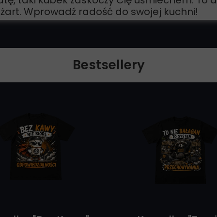
tę, taki kubek zaskoczy Cię uśmiechem. To 
y żart. Wprowadź radość do swojej kuchni!
Bestsellery