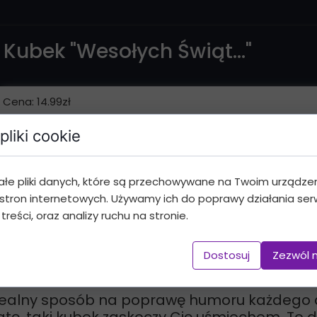
Kubek "Wesołych Świąt..."
Cena: 14.99zł
pliki cookie
"Wesołych Świąt i Wszystkiego Nawzajem Kurła."
Dodaj do koszyka
ałe pliki danych, które są przechowywane na Twoim urządze
stron internetowych. Używamy ich do poprawy działania serw
 treści, oraz analizy ruchu na stronie.
Dostosuj
Zezwól 
alny sposób na poprawę humoru każdego dnia