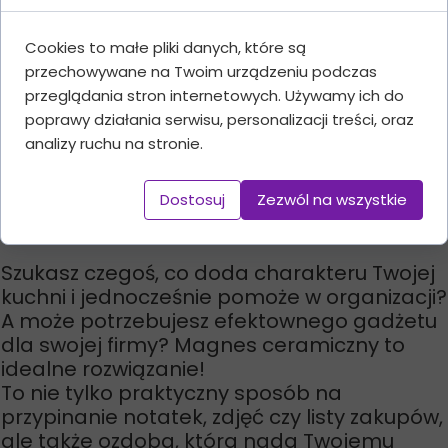
Szerokość: 7cm
Grubość: 5mm
Cookies to małe pliki danych, które są
*Cena za 1 sztukę
przechowywane na Twoim urządzeniu podczas
przeglądania stron internetowych. Używamy ich do
poprawy działania serwisu, personalizacji treści, oraz
Dodaj do koszyka
analizy ruchu na stronie.
Dostosuj
Zezwól na wszystkie
Opis produktu:
Szukasz czegoś, co doda charakteru Twojej
kuchni i jednocześnie pomoże w organizacji?
A może potrzebujesz efektownego gadżetu
dla swojej firmy? Magnes ceramiczny to
idealne rozwiązanie!
To nie tylko praktyczny sposób na
przypinanie notatek, zdjęć czy listy zakupów,
ale także ozdoba, która nada Twojemu