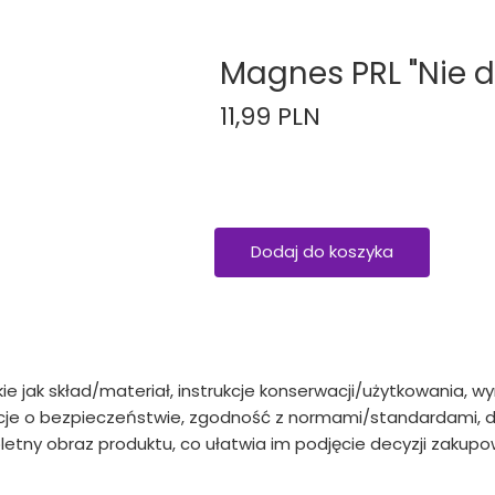
Magnes PRL "Nie 
11,99 PLN
Dodaj do koszyka
kie jak skład/materiał, instrukcje konserwacji/użytkowania, w
e o bezpieczeństwie, zgodność z normami/standardami, da
etny obraz produktu, co ułatwia im podjęcie decyzji zakupow