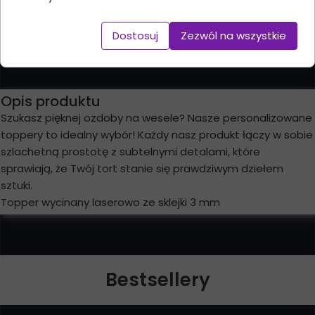
Dodaj do koszyka
Dostosuj
Zezwól na wszystkie
Opis produktu
Szukasz pięknej ozdoby na wesele? Nasze personalizowane
toppery to idealny wybór! Każdy nasz produkt łączy w sobie
szlachetną prostotę z subtelnymi detalami, które
sprawiają, że Twój tort stanie się prawdziwym dziełem
sztuki.
Topper wycinany laserowo ze sklejki 3 mm
Bestsellery