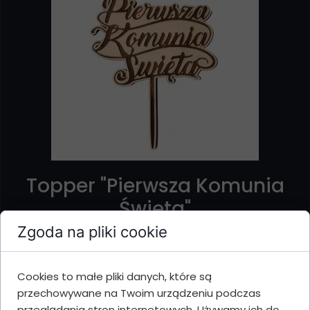
Topper "Pierwsza Komunia
Święta"
Zgoda na pliki cookie
Cena: 12,99
Cookies to małe pliki danych, które są
Szukasz idealnej dekoracji na tort? Przedstawiamy
przechowywane na Twoim urządzeniu podczas
rozwiązanie!
przeglądania stron internetowych. Używamy ich do