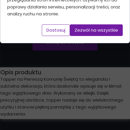
Wymiary
poprawy działania serwisu, personalizacji treści, oraz
Wysokość: 15cm
analizy ruchu na stronie.
Szerokość: 12cm
Grubość: 3mm
Dostosuj
Zezwól na wszystkie
Dodaj do koszyka
Opis produktu
Topper na Pierwszą Komunię Świętą to elegancka i
subtelna dekoracja, która doskonale wpisuje się w klimat
tego wyjątkowego dnia. Wykonany ze sklejki. Dzięki
precyzyjnej obróbce, topper nadaje się do wielokrotnego
użytku i stanowi piękną pamiątkę z tego wyjątkowego
wydarzenia.